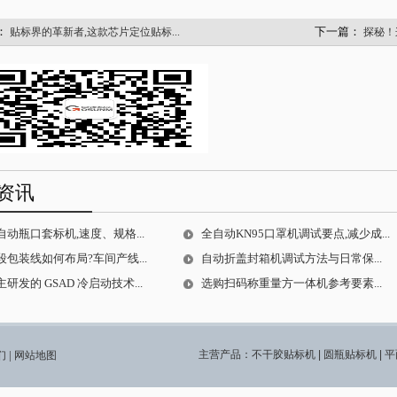
：
下一篇：
贴标界的革新者,这款芯片定位贴标...
探秘！
资讯
动瓶口套标机,速度、规格...
全自动KN95口罩机调试要点,减少成...
段包装线如何布局?车间产线...
自动折盖封箱机调试方法与日常保...
研发的 GSAD 冷启动技术...
选购扫码称重量方一体机参考要素...
|
主营产品：
不干胶贴标机
|
圆瓶贴标机
|
平
们
网站地图