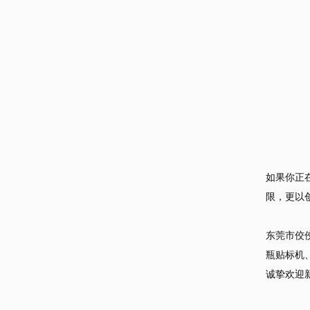
如果你正
限，更以
东莞市佼
瓶贴标机
诚挚欢迎