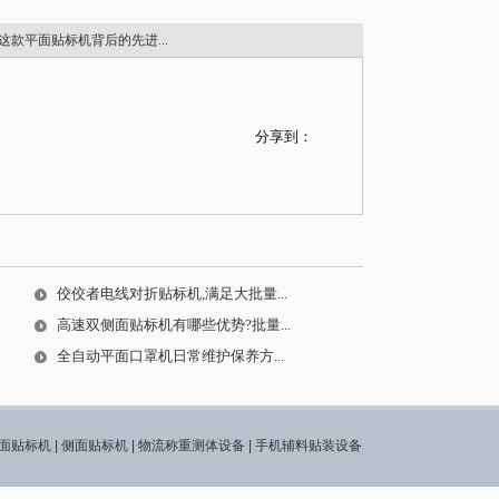
这款平面贴标机背后的先进...
分享到：
佼佼者电线对折贴标机,满足大批量...
高速双侧面贴标机有哪些优势?批量...
全自动平面口罩机日常维护保养方...
面贴标机
|
侧面贴标机
|
物流称重测体设备
|
手机辅料贴装设备