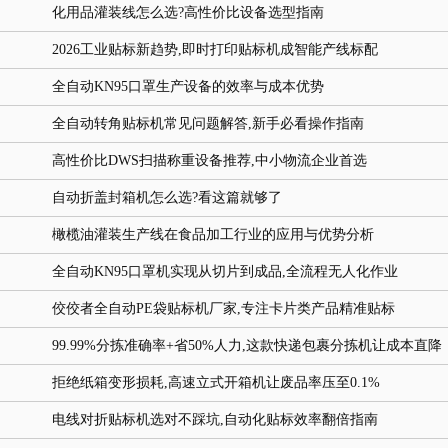
化用品灌装线怎么选?高性价比设备选型指南
2026工业贴标新趋势,即时打印贴标机成智能产线标配
全自动KN95口罩生产设备的效率与成本优势
全自动转角贴标机常见问题解答,新手必看操作指南
高性价比DWS扫描称重设备推荐,中小物流企业首选
自动折盖封箱机怎么选?看这篇就够了
橄榄油灌装生产线在食品加工行业的应用与优势分析
全自动KN95口罩机实现从切片到成品,全流程无人化作业
佼佼者全自动PE袋贴标机厂家,专注卡片类产品精准贴标
99.99%分拣准确率+省50%人力,这款快递包裹分拣机让成本直降
拒绝纸箱变形损耗,高速立式开箱机让废品率压至0.1%
电线对折贴标机选对不踩坑,自动化贴标效率翻倍指南